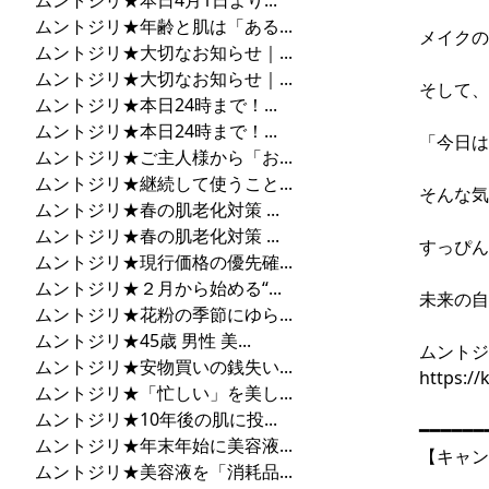
ムントジリ★本日4月1日より...
ムントジリ★年齢と肌は「ある...
メイクの
ムントジリ★大切なお知らせ｜...
ムントジリ★大切なお知らせ｜...
そして、
ムントジリ★本日24時まで！...
ムントジリ★本日24時まで！...
「今日は
ムントジリ★ご主人様から「お...
ムントジリ★継続して使うこと...
そんな気
ムントジリ★春の肌老化対策 ...
ムントジリ★春の肌老化対策 ...
すっぴん
ムントジリ★現行価格の優先確...
ムントジリ★２月から始める“...
未来の自
ムントジリ★花粉の季節にゆら...
ムントジリ★45歳 男性 美...
ムントジ
ムントジリ★安物買いの銭失い...
https://
ムントジリ★「忙しい」を美し...
ムントジリ★10年後の肌に投...
━━━━━━
ムントジリ★年末年始に美容液...
【キャン
ムントジリ★美容液を「消耗品...