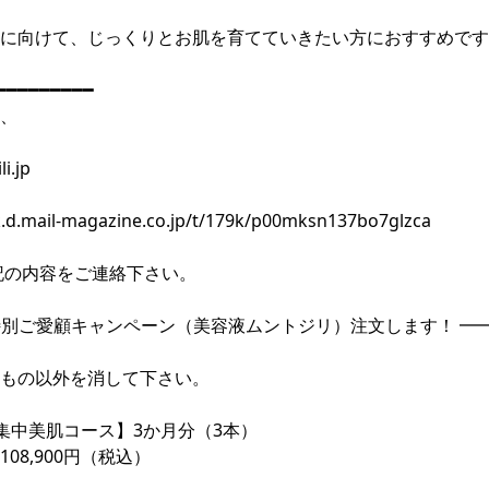
に向けて、じっくりとお肌を育てていきたい方におすすめです
━━━━━━━━━
、
i.jp
/k.d.mail-magazine.co.jp/t/179k/p00mksn137bo7glzca
記の内容をご連絡下さい。
月特別ご愛顧キャンペーン（美容液ムントジリ）注文します！ ━
もの以外を消して下さい。
集中美肌コース】3か月分（3本）
08,900円（税込）