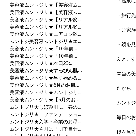
・温泉に
美容液ムントジリ★【美容液ム...
美容液ムントジリ★【美容液ム...
・旅行先
美容液ムントジリ★【リアル変...
美容液ムントジリ★【リアル変...
・ご家族
美容液ムントジリ★エアコン乾...
ムントジ美容液ムントジリ★エ...
・鏡を見
美容液ムントジリ★「10年前...
美容液ムントジリ★「10年前...
ふと、す
美容液ムントジリ★本日23:...
美容液ムントジリ★すっぴん肌...
本当の美
美容液ムントジリ★早く始める...
美容液ムントジリ★6月のお肌...
だからこ
美容液ムントジリ★ムントジリ...
美容液ムントジリ★【6月のお...
ムントジ
ムントジリ★しぼみ肌に、春の...
ムントジリ★「ファンデーショ...
毎日のお
ムントジリ★入学・卒業のお母...
ムントジリ★４月は「肌で自分...
鏡を見る