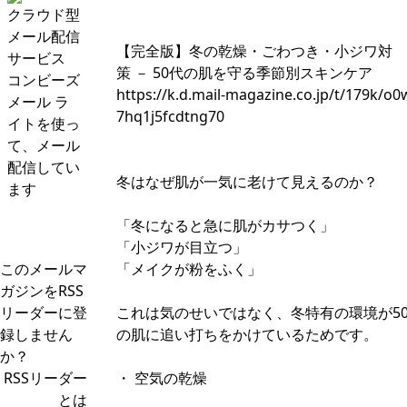
クラウド型
メール配信
【完全版】冬の乾燥・ごわつき・小ジワ対
サービス
策 － 50代の肌を守る季節別スキンケア
コンビーズ
https://k.d.mail-magazine.co.jp/t/179k/o0
メール ラ
7hq1j5fcdtng70
イトを使っ
て、メール
配信してい
冬はなぜ肌が一気に老けて見えるのか？
ます
「冬になると急に肌がカサつく」
「小ジワが目立つ」
このメールマ
「メイクが粉をふく」
ガジンをRSS
リーダーに登
これは気のせいではなく、冬特有の環境が5
録しません
の肌に追い打ちをかけているためです。
か？
RSSリーダー
・ 空気の乾燥
とは