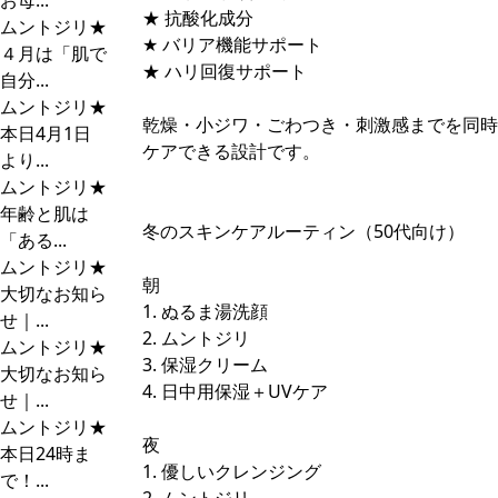
お母...
★ 抗酸化成分
ムントジリ★
★ バリア機能サポート
４月は「肌で
★ ハリ回復サポート
自分...
ムントジリ★
乾燥・小ジワ・ごわつき・刺激感までを同時
本日4月1日
ケアできる設計です。
より...
ムントジリ★
年齢と肌は
冬のスキンケアルーティン（50代向け）
「ある...
ムントジリ★
朝
大切なお知ら
1. ぬるま湯洗顔
せ｜...
2. ムントジリ
ムントジリ★
3. 保湿クリーム
大切なお知ら
4. 日中用保湿＋UVケア
せ｜...
ムントジリ★
夜
本日24時ま
1. 優しいクレンジング
で！...