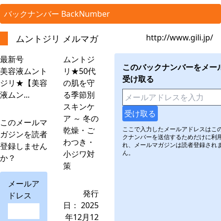
バックナンバー BackNumber
http://www.gili.jp/
ムントジリ メルマガ
最新号
ムントジ
このバックナンバーをメー
美容液ムント
リ★50代
受け取る
ジリ★【美容
の肌を守
液ムン...
る季節別
スキンケ
ア ～ 冬の
このメールマ
乾燥・ご
ここで入力したメールアドレスはこ
ガジンを読者
クナンバーを送信するためだけに利
わつき・
登録しません
れ、メールマガジンは読者登録され
小ジワ対
ん。
か？
策
メールア
発行
ドレス
日： 2025
年12月12