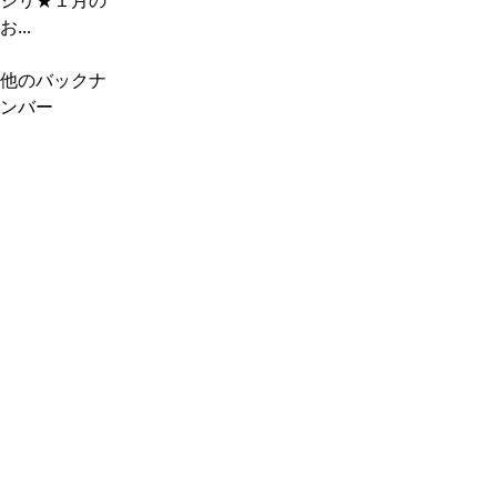
ジリ★１月の
お...
他のバックナ
ンバー