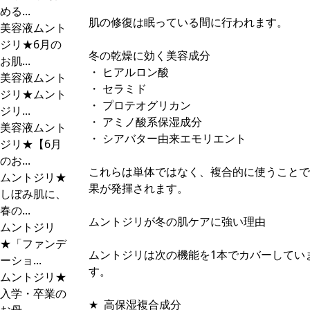
める...
肌の修復は眠っている間に行われます。
美容液ムント
ジリ★6月の
冬の乾燥に効く美容成分
お肌...
・ ヒアルロン酸
美容液ムント
・ セラミド
ジリ★ムント
・ プロテオグリカン
ジリ...
・ アミノ酸系保湿成分
美容液ムント
・ シアバター由来エモリエント
ジリ★【6月
のお...
これらは単体ではなく、複合的に使うことで
ムントジリ★
果が発揮されます。
しぼみ肌に、
春の...
ムントジリが冬の肌ケアに強い理由
ムントジリ
★「ファンデ
ムントジリは次の機能を1本でカバーしてい
ーショ...
す。
ムントジリ★
入学・卒業の
★ 高保湿複合成分