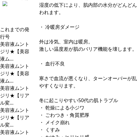
湿度の低下により、肌内部の水分がどんどん
われます。
・ 冷暖房ダメージ
これまでの発
行号
外は冷気、室内は暖房。
美容液ムント
激しい温度差が肌のバリア機能を壊します。
ジリ★【美容
液ム...
・ 血行不良
美容液ムント
ジリ★【美容
寒さで血流が悪くなり、ターンオーバーが乱
液ム...
やすくなります。
美容液ムント
ジリ★【リア
冬に起こりやすい50代の肌トラブル
ル変...
・ 乾燥による小ジワ
美容液ムント
・ ごわつき・角質肥厚
ジリ★【リア
・ メイク崩れ
ル変...
・ くすみ
美容液ムント