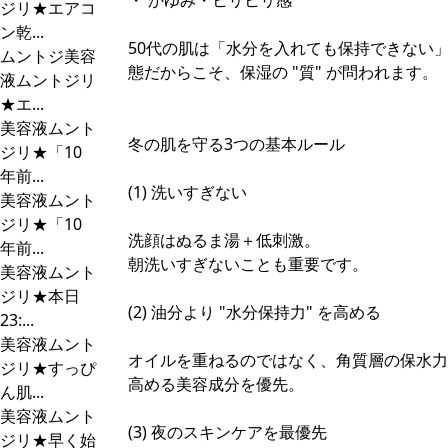
・ かゆみ・ヒリヒリ感
ジリ★エアコ
ン乾...
50代の肌は「水分を入れても保持できない
ムントジ美容
態だからこそ、保湿の "質" が問われます。
液ムントジリ
★エ...
美容液ムント
冬の肌を守る3つの基本ルール
ジリ★「10
年前...
(1) 洗いすぎない
美容液ムント
ジリ★「10
洗顔はぬるま湯＋低刺激。
年前...
朝洗いすぎないことも重要です。
美容液ムント
ジリ★本日
(2) 油分より "水分保持力" を高める
23:...
美容液ムント
オイルを重ねるのではなく、角質層の保水力
ジリ★すっぴ
高める美容成分を優先。
ん肌...
美容液ムント
(3) 夜のスキンケアを最優先
ジリ★早く始