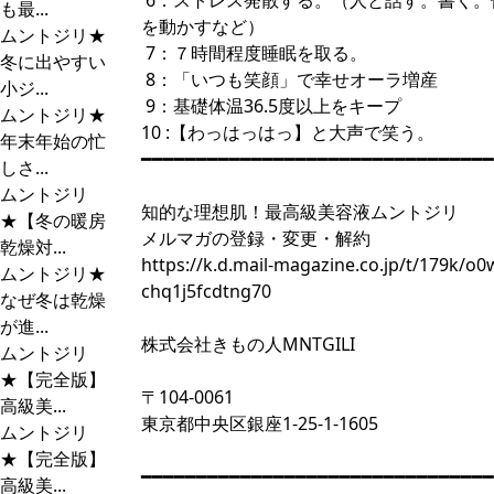
6：ストレス発散する。（人と話す。書く。
も最...
を動かすなど）
ムントジリ★
7：７時間程度睡眠を取る。
冬に出やすい
8：「いつも笑顔」で幸せオーラ増産
小ジ...
9：基礎体温36.5度以上をキープ
ムントジリ★
10 :【わっはっはっ】と大声で笑う。
年末年始の忙
━━━━━━━━━━━━━━━━━━━━━━━━━━━━━━━━
しさ...
ムントジリ
知的な理想肌！最高級美容液ムントジリ
★【冬の暖房
メルマガの登録・変更・解約
乾燥対...
https://k.d.mail-magazine.co.jp/t/179k/o0
ムントジリ★
chq1j5fcdtng70
なぜ冬は乾燥
が進...
株式会社きもの人MNTGILI
ムントジリ
★【完全版】
〒104-0061
高級美...
東京都中央区銀座1-25-1-1605
ムントジリ
★【完全版】
━━━━━━━━━━━━━━━━━━━━━━━━━━━━━━━━
高級美...