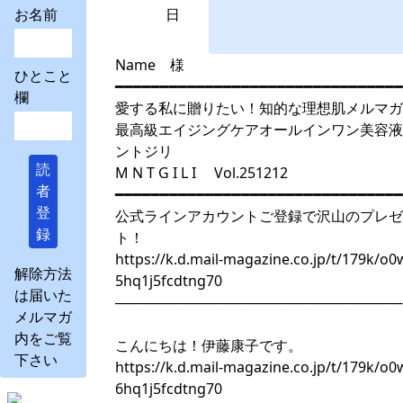
お名前
日
Name 様
ひとこと
━━━━━━━━━━━━━━━━━━━━━━━━━━━━━━━━
欄
愛する私に贈りたい！知的な理想肌メルマガ
最高級エイジングケアオールインワン美容液
ントジリ
読
M N T G I L I Vol.251212
者
━━━━━━━━━━━━━━━━━━━━━━━━━━━━━━━━
登
公式ラインアカウントご登録で沢山のプレゼ
録
ト！
https://k.d.mail-magazine.co.jp/t/179k/o0
解除方法
5hq1j5fcdtng70
は届いた
─────────────────────────────
メルマガ
内をご覧
こんにちは！伊藤康子です。
下さい
https://k.d.mail-magazine.co.jp/t/179k/o0
6hq1j5fcdtng70