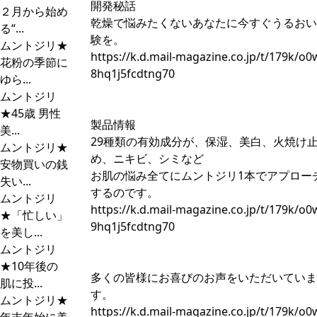
開発秘話
２月から始め
乾燥で悩みたくないあなたに今すぐうるおい
る“...
験を。
ムントジリ★
https://k.d.mail-magazine.co.jp/t/179k/o0
花粉の季節に
8hq1j5fcdtng70
ゆら...
ムントジリ
★45歳 男性
製品情報
美...
29種類の有効成分が、保湿、美白、火焼け
ムントジリ★
め、ニキビ、シミなど
安物買いの銭
お肌の悩み全てにムントジリ1本でアプロー
失い...
するのです。
ムントジリ
https://k.d.mail-magazine.co.jp/t/179k/o0
★「忙しい」
9hq1j5fcdtng70
を美し...
ムントジリ
★10年後の
多くの皆様にお喜びのお声をいただいていま
肌に投...
す。
ムントジリ★
https://k.d.mail-magazine.co.jp/t/179k/o0