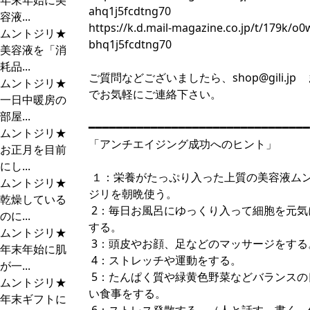
年末年始に美
ahq1j5fcdtng70
容液...
https://k.d.mail-magazine.co.jp/t/179k/o0
ムントジリ★
bhq1j5fcdtng70
美容液を「消
耗品...
ご質問などございましたら、
shop@gili.jp
ムントジリ★
でお気軽にご連絡下さい。
一日中暖房の
部屋...
━━━━━━━━━━━━━━━━━━━━━━━━━━━━━━━━
ムントジリ★
「アンチエイジング成功へのヒント」
お正月を目前
にし...
１：栄養がたっぷり入った上質の美容液ム
ムントジリ★
ジリを朝晩使う。
乾燥している
2：毎日お風呂にゆっくり入って細胞を元気
のに...
する。
ムントジリ★
3：頭皮やお顔、足などのマッサージをする
年末年始に肌
4：ストレッチや運動をする。
が一...
5：たんぱく質や緑黄色野菜などバランスの
ムントジリ★
い食事をする。
年末ギフトに