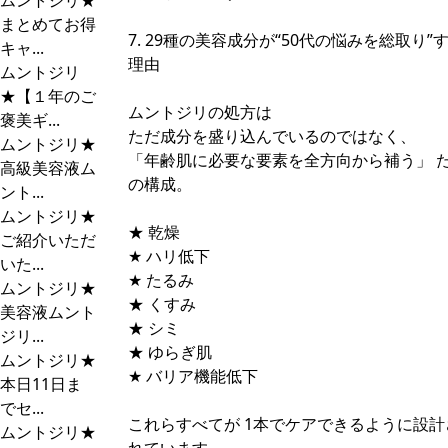
ムントジリ★
まとめてお得
7. 29種の美容成分が“50代の悩みを総取り”
キャ...
理由
ムントジリ
★【１年のご
ムントジリの処方は
褒美ギ...
ただ成分を盛り込んでいるのではなく、
ムントジリ★
「年齢肌に必要な要素を全方向から補う」 
高級美容液ム
の構成。
ント...
ムントジリ★
★ 乾燥
ご紹介いただ
★ ハリ低下
いた...
★ たるみ
ムントジリ★
★ くすみ
美容液ムント
★ シミ
ジリ...
★ ゆらぎ肌
ムントジリ★
★ バリア機能低下
本日11日ま
でセ...
これらすべてが 1本でケアできるように設計
ムントジリ★