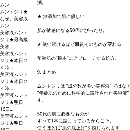
消。
ムン...
ムントジリ★
★ 無添加で肌に優しい
なぜ、美容液
ムン...
肌が敏感になる50代にぴったり。
美容液ムント
ジリ★最高級
★ 使い続けるほど肌質そのものが変わる
美容...
美容液ムント
年齢肌の“根本”にアプローチする処方。
ジリ★本日２
４時...
9. まとめ
美容液ムント
ジリ★本日２
ムントジリは “成分数が多い美容液” ではな
４時...
“年齢肌のために科学的に設計された美容液”
美容液ムント
す。
ジリ★明日
16日...
50代の肌に必要なものが
美容液ムント
すべて1本に詰まっているからこそ、
ジリ★明日
使うほどに“肌の底上げ”を感じられます。