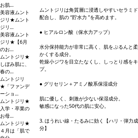
お肌...
ムントジリは角質層に浸透しやすいセラミド
美容液ムント
配合し、肌の “貯水力 ”を高めます。
ジリ★ムント
ジリ...
● ヒアルロン酸（保水力アップ）
美容液ムント
ジリ★【6月
水分保持能力が非常に高く、肌をぷるんと柔
のお...
かくする成分。
ムントジリ★
乾燥小ジワを目立たなくし、しっとり感をキ
しぼみ肌に、
プ。
春の...
ムントジリ
● グリセリン＋アミノ酸系保湿成分
★「ファンデ
ーショ...
肌に優しく、刺激が少ない保湿成分。
ムントジリ★
敏感になった50代の肌に安心。
入学・卒業の
お母...
3. ほうれい線・たるみに効く【ハリ・弾力
ムントジリ★
分】
４月は「肌で