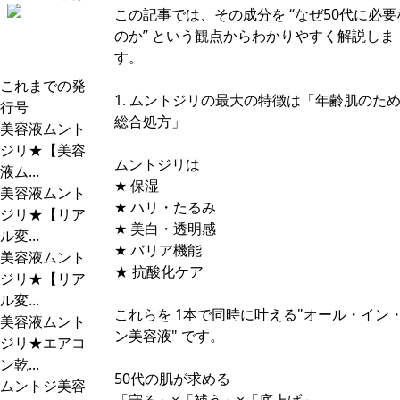
この記事では、その成分を “なぜ50代に必要
のか” という観点からわかりやすく解説しま
す。
これまでの発
1. ムントジリの最大の特徴は「年齢肌のた
行号
総合処方」
美容液ムント
ジリ★【美容
ムントジリは
液ム...
★ 保湿
美容液ムント
★ ハリ・たるみ
ジリ★【リア
★ 美白・透明感
ル変...
★ バリア機能
美容液ムント
★ 抗酸化ケア
ジリ★【リア
ル変...
これらを 1本で同時に叶える"オール・イン
美容液ムント
ン美容液" です。
ジリ★エアコ
ン乾...
50代の肌が求める
ムントジ美容