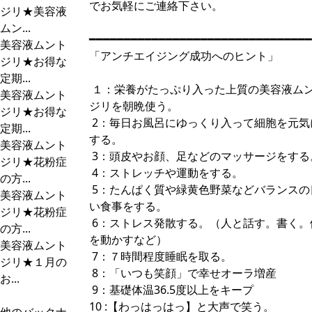
でお気軽にご連絡下さい。
ジリ★美容液
ムン...
━━━━━━━━━━━━━━━━━━━━━━━━━━━━━━━━
美容液ムント
「アンチエイジング成功へのヒント」
ジリ★お得な
定期...
１：栄養がたっぷり入った上質の美容液ム
美容液ムント
ジリを朝晩使う。
ジリ★お得な
2：毎日お風呂にゆっくり入って細胞を元気
定期...
する。
美容液ムント
3：頭皮やお顔、足などのマッサージをする
ジリ★花粉症
4：ストレッチや運動をする。
の方...
5：たんぱく質や緑黄色野菜などバランスの
美容液ムント
い食事をする。
ジリ★花粉症
6：ストレス発散する。（人と話す。書く。
の方...
を動かすなど）
美容液ムント
7：７時間程度睡眠を取る。
ジリ★１月の
8：「いつも笑顔」で幸せオーラ増産
お...
9：基礎体温36.5度以上をキープ
10 :【わっはっはっ】と大声で笑う。