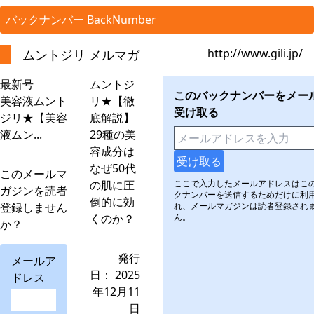
バックナンバー BackNumber
http://www.gili.jp/
ムントジリ メルマガ
最新号
ムントジ
このバックナンバーをメー
美容液ムント
リ★【徹
受け取る
ジリ★【美容
底解説】
液ムン...
29種の美
容成分は
なぜ50代
このメールマ
の肌に圧
ここで入力したメールアドレスはこ
ガジンを読者
クナンバーを送信するためだけに利
倒的に効
登録しません
れ、メールマガジンは読者登録され
くのか？
ん。
か？
発行
メールア
日： 2025
ドレス
年12月11
日