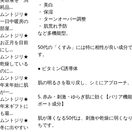
美容液を「消
・ 美白
耗品...
・ 保湿
ムントジリ★
・ ターンオーバー調整
一日中暖房の
・ 肌荒れ予防
部屋...
など多機能型。
ムントジリ★
お正月を目前
50代の「くすみ」には特に相性が良い成分
にし...
す。
ムントジリ★
乾燥している
● ビタミンC誘導体
のに...
ムントジリ★
肌の明るさを取り戻し、シミにアプローチ。
年末年始に肌
が一...
5. 赤み・刺激・ゆらぎ肌に効く【バリア機
ムントジリ★
ポート成分】
年末ギフトに
も最...
肌が薄くなる50代は、刺激や乾燥に弱くな
ムントジリ★
ちです。
冬に出やすい