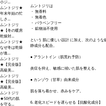
小ジ...
ムントジリは
ムントジリ★
・ 無香料
年末年始の忙
・ 無着色
しさ...
・ パラベンフリー
ムントジリ
・ 鉱物油不使用
★【冬の暖房
乾燥対...
という 肌に優しい設計 に加え、次のような
ムントジリ★
静成分も配合。
なぜ冬は乾燥
が進...
● アラントイン（肌荒れ予防）
ムントジリ
★【完全版】
炎症を抑え、敏感に傾いた肌を整える。
高級美...
ムントジリ
● カンゾウ（甘草）由来成分
★【完全版】
高級美...
肌を落ち着かせ、赤みをケア。
ムントジリ
★50代の肌
6. 老化スピードを遅らせる【抗酸化成分】
を守る...