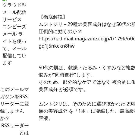
クラウド型
メール配信
【徹底解説】
サービス
ムントジリ－29種の美容成分はなぜ50代の
コンビーズ
圧倒的に効くのか？
メール ラ
https://k.d.mail-magazine.co.jp/t/179k/o0
イトを使っ
gq1j5nkckn8hw
て、メール
配信してい
ます
50代の肌は、乾燥・たるみ・くすみなど複
悩みが“同時進行”します。
そのため、部分的なケアではなく 複合的に
このメールマ
美容成分 が必須です。
ガジンをRSS
リーダーに登
ムントジリは、そのために選び抜かれた 29
録しません
類の美容成分 を「1本」に凝縮した、最高級
か？
容液。
RSSリーダー
とは