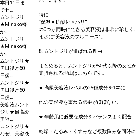
れています。
本日11日ま
でセ...
特に
ムントジリ
“保湿 × 抗酸化 × ハリ”
★Minako様
の3つが同時にできる美容液は非常に珍しく
か...
まさに“美容液のフルコース”。
ムントジリ
★Minako様
8. ムントジリが選ばれる理由
か...
ムントジリ★
まとめると、ムントジリが50代以降の女性
７日後と60
支持される理由はこちらです。
日後...
ムントジリ★
★ 高級美容液レベルの29種成分を1本に
７日後と60
日後...
他の美容液を重ねる必要がほぼない。
美容液ムント
ジリ★最高級
★ 年齢肌に必要な成分をバランスよく配合
美容...
ムントジリ★
乾燥・たるみ・くすみなど複数悩みを同時に
なぜ、美容液