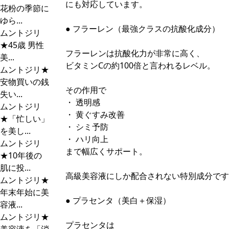
にも対応しています。
花粉の季節に
ゆら...
● フラーレン（最強クラスの抗酸化成分）
ムントジリ
★45歳 男性
フラーレンは抗酸化力が非常に高く、
美...
ビタミンCの約100倍と言われるレベル。
ムントジリ★
安物買いの銭
その作用で
失い...
・ 透明感
ムントジリ
・ 黄ぐすみ改善
★「忙しい」
・ シミ予防
を美し...
・ ハリ向上
ムントジリ
まで幅広くサポート。
★10年後の
肌に投...
高級美容液にしか配合されない特別成分です
ムントジリ★
年末年始に美
● プラセンタ（美白＋保湿）
容液...
ムントジリ★
プラセンタは