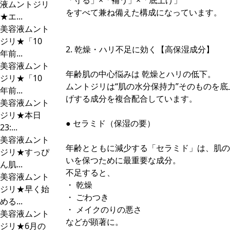
「守る」×「補う」×「底上げ」
液ムントジリ
をすべて兼ね備えた構成になっています。
★エ...
美容液ムント
ジリ★「10
2. 乾燥・ハリ不足に効く【高保湿成分】
年前...
美容液ムント
年齢肌の中心悩みは 乾燥とハリの低下。
ジリ★「10
ムントジリは“肌の水分保持力”そのものを底
年前...
げする成分を複合配合しています。
美容液ムント
ジリ★本日
● セラミド（保湿の要）
23:...
美容液ムント
年齢とともに減少する「セラミド」は、肌の
ジリ★すっぴ
いを保つために最重要な成分。
ん肌...
不足すると、
美容液ムント
・ 乾燥
ジリ★早く始
・ ごわつき
める...
・ メイクのりの悪さ
美容液ムント
などが顕著に。
ジリ★6月の