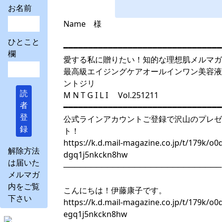
お名前
Name 様
ひとこと
━━━━━━━━━━━━━━━━━━━━━━━━━━━━━━━━
欄
愛する私に贈りたい！知的な理想肌メルマガ
最高級エイジングケアオールインワン美容液
ントジリ
読
M N T G I L I Vol.251211
者
━━━━━━━━━━━━━━━━━━━━━━━━━━━━━━━━
登
公式ラインアカウントご登録で沢山のプレゼ
録
ト！
https://k.d.mail-magazine.co.jp/t/179k/o0
解除方法
dgq1j5nkckn8hw
は届いた
─────────────────────────────
メルマガ
内をご覧
こんにちは！伊藤康子です。
下さい
https://k.d.mail-magazine.co.jp/t/179k/o0
egq1j5nkckn8hw