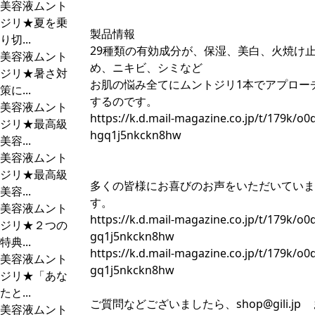
美容液ムント
ジリ★夏を乗
製品情報
り切...
29種類の有効成分が、保湿、美白、火焼け
美容液ムント
め、ニキビ、シミなど
ジリ★暑さ対
お肌の悩み全てにムントジリ1本でアプロー
策に...
するのです。
美容液ムント
https://k.d.mail-magazine.co.jp/t/179k/o0
ジリ★最高級
hgq1j5nkckn8hw
美容...
美容液ムント
ジリ★最高級
多くの皆様にお喜びのお声をいただいていま
美容...
す。
美容液ムント
https://k.d.mail-magazine.co.jp/t/179k/o0
ジリ★２つの
gq1j5nkckn8hw
特典...
https://k.d.mail-magazine.co.jp/t/179k/o0
美容液ムント
gq1j5nkckn8hw
ジリ★「あな
たと...
ご質問などございましたら、
shop@gili.jp
美容液ムント