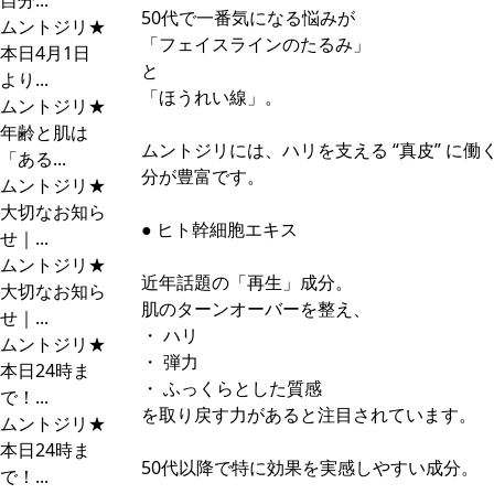
自分...
50代で一番気になる悩みが
ムントジリ★
「フェイスラインのたるみ」
本日4月1日
と
より...
「ほうれい線」。
ムントジリ★
年齢と肌は
ムントジリには、ハリを支える “真皮” に働
「ある...
分が豊富です。
ムントジリ★
大切なお知ら
● ヒト幹細胞エキス
せ｜...
ムントジリ★
近年話題の「再生」成分。
大切なお知ら
肌のターンオーバーを整え、
せ｜...
・ ハリ
ムントジリ★
・ 弾力
本日24時ま
・ ふっくらとした質感
で！...
を取り戻す力があると注目されています。
ムントジリ★
本日24時ま
50代以降で特に効果を実感しやすい成分。
で！...