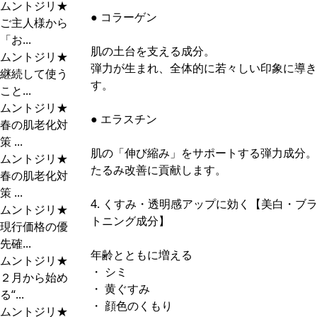
ムントジリ★
● コラーゲン
ご主人様から
「お...
肌の土台を支える成分。
ムントジリ★
弾力が生まれ、全体的に若々しい印象に導き
継続して使う
す。
こと...
ムントジリ★
● エラスチン
春の肌老化対
策 ...
肌の「伸び縮み」をサポートする弾力成分。
ムントジリ★
たるみ改善に貢献します。
春の肌老化対
策 ...
4. くすみ・透明感アップに効く【美白・ブ
ムントジリ★
トニング成分】
現行価格の優
先確...
年齢とともに増える
ムントジリ★
・ シミ
２月から始め
・ 黄ぐすみ
る“...
・ 顔色のくもり
ムントジリ★