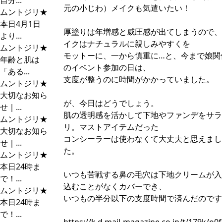
自分...
元の小じわ）メイクも気遣いたい！
ムントジリ★
本日4月1日
厚塗りは年増感と威圧感が出てしまうので、
より...
イクはナチュラルに親しみやすくを
ムントジリ★
モットーに、一から慎重に…と、今まで娘関
年齢と肌は
のイベント参加の日は、
「ある...
支度が整うのに時間がかかっていました。
ムントジリ★
大切なお知ら
が、今日はどうでしょう。
せ｜...
肌の透明感を活かして下地やファンデをサラ
ムントジリ★
リ。マストアイテムだった
大切なお知ら
コンシーラーは使わなくて大丈夫と思えまし
せ｜...
た。
ムントジリ★
本日24時ま
いつも苦戦する鼻の毛穴は下地クリームが入
で！...
込むことがなくカバーでき、
ムントジリ★
いつもの半分以下の支度時間で済んだのです
本日24時ま
で！...