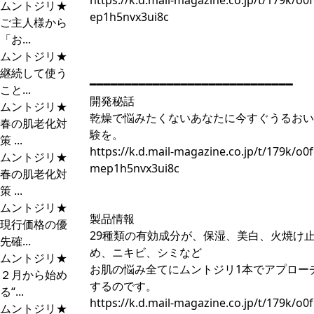
https://k.d.mail-magazine.co.jp/t/179k/o0f
ムントジリ★
ep1h5nvx3ui8c
ご主人様から
「お...
ムントジリ★
継続して使う
━━━━━━━━━━━━━━━━━━━━━━━━━━━━━
こと...
開発秘話
ムントジリ★
乾燥で悩みたくないあなたに今すぐうるおい
春の肌老化対
験を。
策 ...
https://k.d.mail-magazine.co.jp/t/179k/o0
ムントジリ★
mep1h5nvx3ui8c
春の肌老化対
策 ...
ムントジリ★
製品情報
現行価格の優
29種類の有効成分が、保湿、美白、火焼け
先確...
め、ニキビ、シミなど
ムントジリ★
お肌の悩み全てにムントジリ1本でアプロー
２月から始め
するのです。
る“...
https://k.d.mail-magazine.co.jp/t/179k/o0
ムントジリ★