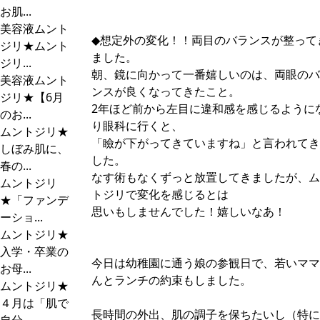
お肌...
美容液ムント
◆想定外の変化！！両目のバランスが整って
ジリ★ムント
ました。
ジリ...
朝、鏡に向かって一番嬉しいのは、両眼のバ
美容液ムント
ンスが良くなってきたこと。
ジリ★【6月
2年ほど前から左目に違和感を感じるように
のお...
り眼科に行くと、
ムントジリ★
「瞼が下がってきていますね」と言われてき
しぼみ肌に、
した。
春の...
なす術もなくずっと放置してきましたが、ム
ムントジリ
トジリで変化を感じるとは
★「ファンデ
思いもしませんでした！嬉しいなあ！
ーショ...
ムントジリ★
入学・卒業の
今日は幼稚園に通う娘の参観日で、若いママ
お母...
んとランチの約束もしました。
ムントジリ★
４月は「肌で
長時間の外出、肌の調子を保ちたいし（特に