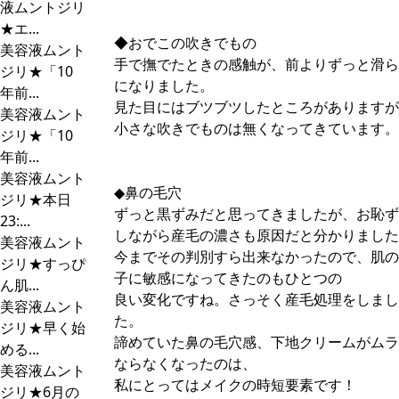
液ムントジリ
★エ...
◆おでこの吹きでもの
美容液ムント
手で撫でたときの感触が、前よりずっと滑ら
ジリ★「10
になりました。
年前...
見た目にはブツブツしたところがありますが
美容液ムント
小さな吹きでものは無くなってきています。
ジリ★「10
年前...
美容液ムント
◆鼻の毛穴
ジリ★本日
ずっと黒ずみだと思ってきましたが、お恥ず
23:...
しながら産毛の濃さも原因だと分かりました
美容液ムント
今までその判別すら出来なかったので、肌の
ジリ★すっぴ
子に敏感になってきたのもひとつの
ん肌...
良い変化ですね。さっそく産毛処理をしまし
美容液ムント
た。
ジリ★早く始
諦めていた鼻の毛穴感、下地クリームがムラ
める...
ならなくなったのは、
美容液ムント
私にとってはメイクの時短要素です！
ジリ★6月の