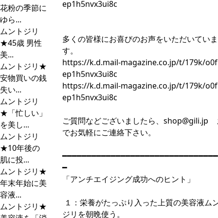
ep1h5nvx3ui8c
花粉の季節に
ゆら...
ムントジリ
多くの皆様にお喜びのお声をいただいていま
★45歳 男性
す。
美...
https://k.d.mail-magazine.co.jp/t/179k/o0
ムントジリ★
ep1h5nvx3ui8c
安物買いの銭
https://k.d.mail-magazine.co.jp/t/179k/o0
失い...
ep1h5nvx3ui8c
ムントジリ
★「忙しい」
ご質問などございましたら、
shop@gili.jp
を美し...
でお気軽にご連絡下さい。
ムントジリ
★10年後の
━━━━━━━━━━━━━━━━━━━━━━━━━━━━━━━━
肌に投...
━
ムントジリ★
「アンチエイジング成功へのヒント」
年末年始に美
容液...
１：栄養がたっぷり入った上質の美容液ム
ムントジリ★
ジリを朝晩使う。