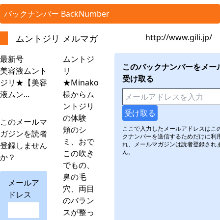
バックナンバー BackNumber
http://www.gili.jp/
ムントジリ メルマガ
最新号
ムントジ
このバックナンバーをメー
美容液ムント
リ
受け取る
ジリ★【美容
★Minako
液ムン...
様からム
ントジリ
の体験
このメールマ
頬のシ
ここで入力したメールアドレスはこ
ガジンを読者
クナンバーを送信するためだけに利
ミ、おで
登録しません
れ、メールマガジンは読者登録され
この吹き
ん。
か？
でもの、
鼻の毛
メールア
穴、両目
ドレス
のバラン
スが整っ