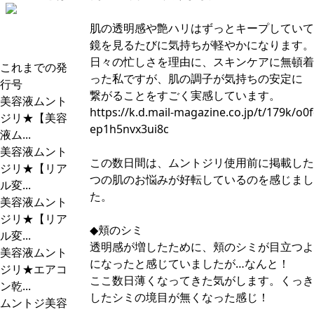
肌の透明感や艶ハリはずっとキープしていて
鏡を見るたびに気持ちが軽やかになります。
日々の忙しさを理由に、スキンケアに無頓着
これまでの発
った私ですが、肌の調子が気持ちの安定に
行号
繋がることをすごく実感しています。
美容液ムント
https://k.d.mail-magazine.co.jp/t/179k/o0
ジリ★【美容
ep1h5nvx3ui8c
液ム...
美容液ムント
この数日間は、ムントジリ使用前に掲載した
ジリ★【リア
つの肌のお悩みが好転しているのを感じまし
ル変...
た。
美容液ムント
ジリ★【リア
◆頬のシミ
ル変...
透明感が増したために、頬のシミが目立つよ
美容液ムント
になったと感じていましたが…なんと！
ジリ★エアコ
ここ数日薄くなってきた気がします。くっき
ン乾...
したシミの境目が無くなった感じ！
ムントジ美容