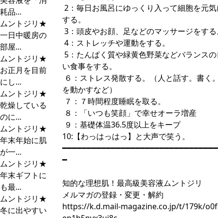
美容液を「消
2：毎日お風呂にゆっくり入って細胞を元気
耗品...
する。
ムントジリ★
3：頭皮やお顔、足などのマッサージをする
一日中暖房の
4：ストレッチや運動をする。
部屋...
5：たんぱく質や緑黄色野菜などバランスの
ムントジリ★
い食事をする。
お正月を目前
６：ストレス発散する。（人と話す。書く
にし...
を動かすなど）
ムントジリ★
７：７時間程度睡眠を取る。
乾燥している
８：「いつも笑顔」で幸せオーラ増産
のに...
９：基礎体温36.5度以上をキープ
ムントジリ★
10:【わっはっはっ】と大声で笑う。
年末年始に肌
━━━━━━━━━━━━━━━━━━━━━━━━━━━━━━━━
が一...
━
ムントジリ★
年末ギフトに
知的な理想肌！最高級美容液ムントジリ
も最...
メルマガの登録・変更・解約
ムントジリ★
https://k.d.mail-magazine.co.jp/t/179k/o0
冬に出やすい