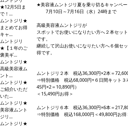
ムントジリ
★美容液ムントジリ夏を乗り切るキャンペー
★12月5日ま
7月10日～7月16日（水）24時まで
で！...
ムントジリ★
高級美容液ムントジリが
まとめてお得
スポットでお使いになりたい方へ２本セット
キャ...
です。
ムントジリ
継続して沢山お使いになりたい方へ６個セッ
★【１年のご
得です。
褒美ギ...
ムントジリ★
高級美容液ム
ムントジリ２本 税込36,300円×2本＝72,60
ント...
⇒特別価格 税込68,000円+６日間キット３本
ムントジリ★
45円×2＝10,890円）
ご紹介いただ
＜15,490円お得＞
いた...
ムントジリ★
ムントジリ６本 税込36,300円×6本＝217,8
美容液ムント
⇒特別価格 税込168,000円＜49,800円お得
ジリ...
ムントジリ★