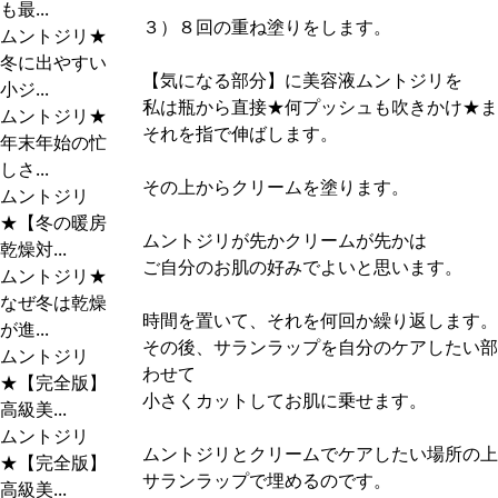
も最...
３）８回の重ね塗りをします。
ムントジリ★
冬に出やすい
【気になる部分】に美容液ムントジリを
小ジ...
私は瓶から直接★何プッシュも吹きかけ★ま
ムントジリ★
それを指で伸ばします。
年末年始の忙
しさ...
その上からクリームを塗ります。
ムントジリ
★【冬の暖房
ムントジリが先かクリームが先かは
乾燥対...
ご自分のお肌の好みでよいと思います。
ムントジリ★
なぜ冬は乾燥
時間を置いて、それを何回か繰り返します。
が進...
その後、サランラップを自分のケアしたい部
ムントジリ
わせて
★【完全版】
小さくカットしてお肌に乗せます。
高級美...
ムントジリ
ムントジリとクリームでケアしたい場所の上
★【完全版】
サランラップで埋めるのです。
高級美...