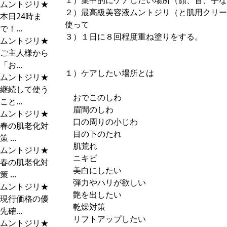
１）集中的にケアしたい場所（顔、首、手な
ムントジリ★
２）最高級美容液ムントジリ（と肌用クリー
本日24時ま
使って
で！...
３）１日に８回程度重ね塗りをする。
ムントジリ★
ご主人様から
「お...
１）ケアしたい場所とは
ムントジリ★
継続して使う
おでこのしわ
こと...
眉間のしわ
ムントジリ★
口の周りの小じわ
春の肌老化対
目の下のたれ
策 ...
肌荒れ
ムントジリ★
ニキビ
春の肌老化対
美白にしたい
策 ...
弾力やハリが欲しい
ムントジリ★
艶を出したい
現行価格の優
乾燥対策
先確...
リフトアップしたい
ムントジリ★