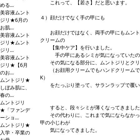
これって、【若さ】だと思います。
める...
美容液ムント
４）顔だけでなく手の甲にも
ジリ★6月の
お肌...
お顔だけではなく、両手の甲にもムント
美容液ムント
クリームの
ジリ★ムント
【集中ケア】を行いました。
ジリ...
手の甲にあるシミが気になっていたの
美容液ムント
その気になる部分に、ムントジリとクリ
ジリ★【6月
（お顔用クリームでもハンドクリームで
のお...
K）
ムントジリ★
をたっぷり塗って、サランラップで覆い
しぼみ肌に、
春の...
ムントジリ
すると、段々シミが薄くなってきました
★「ファンデ
その代わりに、これまで気にならなかっ
ーショ...
甲の小じわが
ムントジリ★
気になってきました。
入学・卒業の