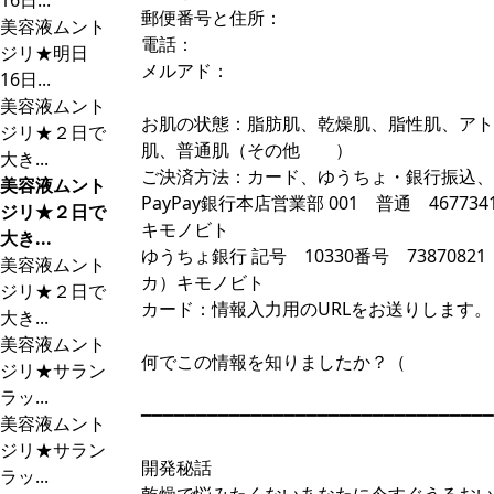
16日...
郵便番号と住所：
美容液ムント
電話：
ジリ★明日
メルアド：
16日...
美容液ムント
お肌の状態：脂肪肌、乾燥肌、脂性肌、アト
ジリ★２日で
肌、普通肌（その他 ）
大き...
ご決済方法：カード、ゆうちょ・銀行振込、
美容液ムント
PayPay銀行本店営業部 001 普通 46773
ジリ★２日で
キモノビト
大き...
ゆうちょ銀行 記号 10330番号 7387082
美容液ムント
カ）キモノビト
ジリ★２日で
カード：情報入力用のURLをお送りします。
大き...
美容液ムント
何でこの情報を知りましたか？
ジリ★サラン
ラッ...
━━━━━━━━━━━━━━━━━━━━━━━━━━━━━━━━
美容液ムント
ジリ★サラン
開発秘話
ラッ...