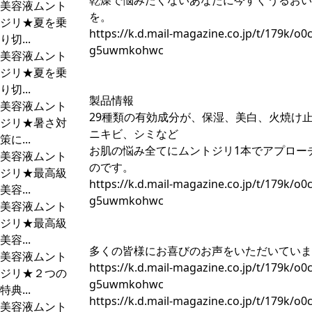
乾燥で悩みたくないあなたに今すぐうるおい
美容液ムント
を。
ジリ★夏を乗
https://k.d.mail-magazine.co.jp/t/179k/o
り切...
g5uwmkohwc
美容液ムント
ジリ★夏を乗
り切...
製品情報
美容液ムント
29種類の有効成分が、保湿、美白、火焼け
ジリ★暑さ対
ニキビ、シミなど
策に...
お肌の悩み全てにムントジリ1本でアプロー
美容液ムント
のです。
ジリ★最高級
https://k.d.mail-magazine.co.jp/t/179k/o
美容...
g5uwmkohwc
美容液ムント
ジリ★最高級
美容...
多くの皆様にお喜びのお声をいただいていま
美容液ムント
https://k.d.mail-magazine.co.jp/t/179k/o
ジリ★２つの
g5uwmkohwc
特典...
https://k.d.mail-magazine.co.jp/t/179k/o
美容液ムント