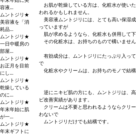
年末年始に美
お肌が乾燥している方は、化粧水が使いた
容液...
われるかもしれません。
ムントジリ★
美容液ムントジリには、とても高い保湿成
美容液を「消
っていますが
耗品...
肌が求めるようなら、化粧水も併用して下
ムントジリ★
その化粧水は、お持ちのもので構いません
一日中暖房の
部屋...
有効成分は、ムントジリにたっぷり入って
ムントジリ★
で
お正月を目前
化粧水やクリームは、お持ちのモノで結構
にし...
ムントジリ★
乾燥している
逆にニキビ肌の方にも、ムントジリは、高
のに...
ビ改善実績があります。
ムントジリ★
クリームは不要と思われるようならクリー
年末年始に肌
わないで
が一...
ムントジリだけでも結構です。
ムントジリ★
年末ギフトに