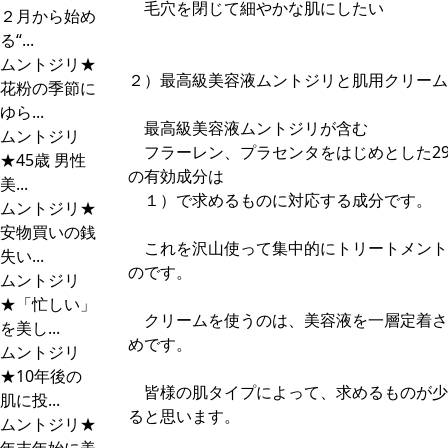
毛穴を閉じて細やかな肌にしたい
２月から始め
る“...
ムントジリ★
２）最高級美容液ムントジリと肌用クリーム
花粉の季節に
ゆら...
最高級美容液ムントジリが含む
ムントジリ
フラーレン、プラセンタをはじめとした2
★45歳 男性
の有効成分は
美...
１）で求めるものに対応する成分です。
ムントジリ★
安物買いの銭
これを沢山使って集中的にトリートメント
失い...
のです。
ムントジリ
★「忙しい」
クリームを使うのは、美容液を一層定着さ
を美し...
めです。
ムントジリ
★10年後の
皆様の肌タイプによって、求めるものが少
肌に投...
ると思います。
ムントジリ★