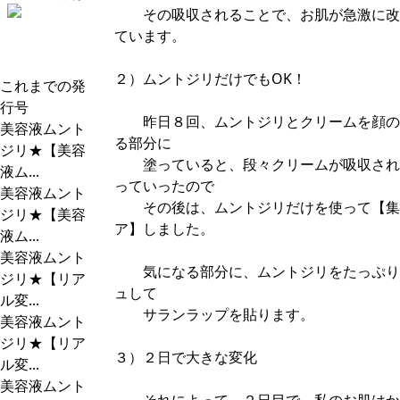
その吸収されることで、お肌が急激に改
ています。
２）ムントジリだけでもOK！
これまでの発
行号
昨日８回、ムントジリとクリームを顔の
美容液ムント
る部分に
ジリ★【美容
塗っていると、段々クリームが吸収され
液ム...
っていったので
美容液ムント
その後は、ムントジリだけを使って【集
ジリ★【美容
ア】しました。
液ム...
美容液ムント
気になる部分に、ムントジリをたっぷり
ジリ★【リア
ュして
ル変...
サランラップを貼ります。
美容液ムント
ジリ★【リア
３）２日で大きな変化
ル変...
美容液ムント