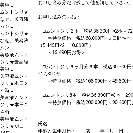
お申し込み分だけ残して他を消して下さい。
美容...
ムントジリ★
お申し込みのお品：
なぜ、美容液
ムン...
□ムントジリ２本 税込36,300円×2本＝72,
ムントジリ★
⇒特別価格 税込68,000円+６日間キッ
なぜ、美容液
（5,445円×2＝10,890円）
ムン...
＜15,490円お得＞
美容液ムント
ジリ★最高級
□ムントジリ６ヶ月分６本 税込36,300円
美容...
217,800円
美容液ムント
⇒特別価格 税込168,000円＜49,800
ジリ★本日２
４時...
□ムントジリ8本 税込36,300円×8本＝290,
美容液ムント
⇒特別価格 税込200,000円＜90,400
ジリ★本日２
４時...
美容液ムント
氏名：
ジリ★明日
年齢と生年月日： 歳 年 月 日