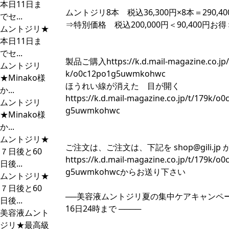
本日11日ま
ムントジリ8本 税込36,300円×8本＝290,40
でセ...
⇒特別価格 税込200,000円＜90,400円お得
ムントジリ★
本日11日ま
でセ...
製品ご購入
https://k.d.mail-magazine.co.jp
ムントジリ
k/o0c12po1g5uwmkohwc
★Minako様
ほうれい線が消えた 目が開く
か...
https://k.d.mail-magazine.co.jp/t/179k/o
ムントジリ
g5uwmkohwc
★Minako様
か...
ムントジリ★
ご注文は、ご注文は、下記を
shop@gili.jp
７日後と60
https://k.d.mail-magazine.co.jp/t/179k/o
日後...
g5uwmkohwc
からお送り下さい
ムントジリ★
７日後と60
──美容液ムントジリ夏の集中ケアキャンペ
日後...
16日24時まで ────
美容液ムント
ジリ★最高級