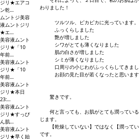
それによって、２日目で、私のお肌はか
ジリ★エアコ
わりました！
ン乾...
ムントジ美容
ツルツル、ピカピカに光っています。
液ムントジリ
ふっくらしました
★エ...
艶が増しました
美容液ムント
シワがとても薄くなりました
ジリ★「10
肌の白さが増しました
年前...
シミが薄くなりました
美容液ムント
口周りの小じわがふっくらしてきまし
ジリ★「10
お顔の見た目が若くなったと思います
年前...
美容液ムント
ジリ★本日
驚きです。
23:...
美容液ムント
何と言っても、お肌がとても潤っている
ジリ★すっぴ
じます。
ん肌...
【乾燥していない】ではなく【潤ってい
美容液ムント
です。
ジリ★早く始