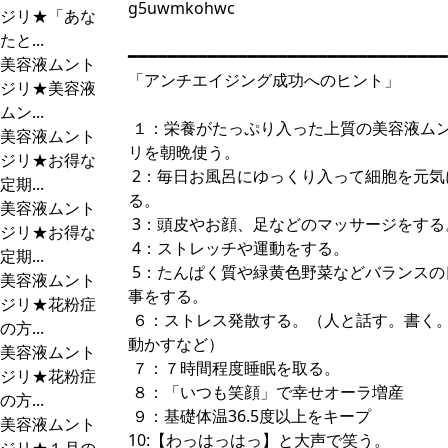
g5uwmkohwc
ジリ★「あな
たと...
━━━━━━━━━━━━━━━━━━━━━━━━━━━━━━━━
美容液ムント
「アンチエイジング成功へのヒント」
ジリ★美容液
ムン...
１：栄養がたっぷり入った上質の美容液ム
美容液ムント
リを朝晩使う。
ジリ★お得な
2：毎日お風呂にゆっくり入って細胞を元気
定期...
る。
美容液ムント
3：頭皮やお顔、足などのマッサージをする
ジリ★お得な
4：ストレッチや運動をする。
定期...
5：たんぱく質や緑黄色野菜などバランスの
美容液ムント
事をする。
ジリ★花粉症
６：ストレス発散する。（人と話す。書く
の方...
動かすなど）
美容液ムント
７：７時間程度睡眠を取る。
ジリ★花粉症
８：「いつも笑顔」で幸せオーラ増産
の方...
９：基礎体温36.5度以上をキープ
美容液ムント
10:【わっはっはっ】と大声で笑う。