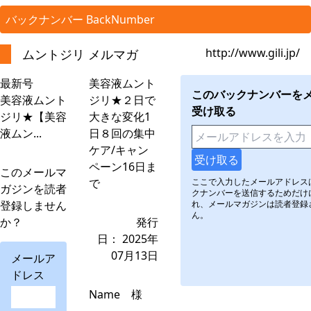
バックナンバー BackNumber
http://www.gili.jp/
ムントジリ メルマガ
最新号
美容液ムント
このバックナンバーを
美容液ムント
ジリ★２日で
受け取る
ジリ★【美容
大きな変化1
液ムン...
日８回の集中
ケア/キャン
ペーン16日ま
このメールマ
で
ここで入力したメールアドレス
ガジンを読者
クナンバーを送信するためだけ
登録しません
れ、メールマガジンは読者登録
ん。
か？
発行
日： 2025年
07月13日
メールア
ドレス
Name 様