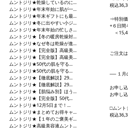
ムントジリ★乾燥しているのに...
税込36,3
ムントジリ★年末年始に肌が一...
ムントジリ★年末ギフトにも最...
⇒特別価格
ムントジリ★冬に出やすい小ジ...
+６日間キ
ムントジリ★年末年始の忙しさ...
＜15,
ムントジリ★【冬の暖房乾燥対...
ムントジリ★なぜ冬は乾燥が進...
ムントジリ★【完全版】高級美...
ご注文
ムントジリ★【完全版】高級美...
ムントジリ★50代の肌を守る...
ムントジリ★50代の肌を守る...
── １
ムントジリ★【徹底解説】29...
ムントジリ★【徹底解説】29...
お申し込
ムントジリ★【肌悩み別】ほう...
お申し込
ムントジリ★【完全版】50代...
ムントジリ★12月5日まで！...
□ムント
ムントジリ★まとめてお得キャ...
税込36,3
ムントジリ★【１年のご褒美ギ...
ムントジリ★高級美容液ムント...