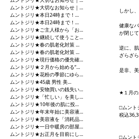
ムントジリ★大切なお知らせ｜...
ムントジリ★大切なお知らせ｜...
しかし、
ムントジリ★本日24時まで！...
ムントジリ★本日24時まで！...
健康なバ
ムントジリ★ご主人様から「お...
が閉じて
ムントジリ★継続して使うこと...
ムントジリ★春の肌老化対策 ...
逆に、肌
ムントジリ★春の肌老化対策 ...
ざらざら
ムントジリ★現行価格の優先確...
ムントジリ★２月から始める“...
是非、美
ムントジリ★花粉の季節にゆら...
ムントジリ★45歳 男性 美...
ムントジリ★安物買いの銭失い...
★１月の
ムントジリ★「忙しい」を美し...
ムントジリ★10年後の肌に投...
□ムント
ムントジリ★年末年始に美容液...
税込36,3
ムントジリ★美容液を「消耗品...
ムントジリ★一日中暖房の部屋...
ムントジリ★お正月を目前にし...
□ムント