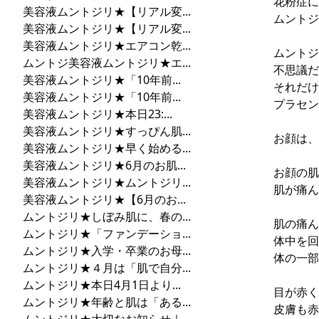
花粉症に
美容液ムントジリ★【リアル変...
ムントジ
美容液ムントジリ★【リアル変...
美容液ムントジリ★エアコン乾...
ムントジ
ムントジ美容液ムントジリ★エ...
不思議だ
美容液ムントジリ★「10年前...
それだけ
美容液ムントジリ★「10年前...
プラセン
美容液ムントジリ★本日23:...
美容液ムントジリ★すっぴん肌...
お顔は、
美容液ムントジリ★早く始める...
美容液ムントジリ★6月のお肌...
お顔の肌
美容液ムントジリ★ムントジリ...
肌が痛ん
美容液ムントジリ★【6月のお...
ムントジリ★しぼみ肌に、春の...
肌の痛ん
ムントジリ★「ファンデーショ...
体中を回
ムントジリ★入学・卒業のお母...
体の一部
ムントジリ★４月は「肌で自分...
ムントジリ★本日4月1日より...
目が赤く
ムントジリ★年齢と肌は「ある...
皮膚も赤