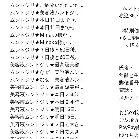
ムントジリ★ご紹介いただいた...
□ムント
ムントジリ★美容液ムントジリ...
税込36,3
ムントジリ★本日11日までセ...
ムントジリ★本日11日までセ...
⇒特別価格
ムントジリ★Minako様か...
+６日間キ
ムントジリ★Minako様か...
＜15,
ムントジリ★７日後と60日後...
ムントジリ★７日後と60日後...
美容液ムントジリ★最高級美容...
氏名：
ムントジリ★なぜ、美容液ムン...
年齢と
ムントジリ★なぜ、美容液ムン...
郵便番号
美容液ムントジリ★最高級美容...
電話：
美容液ムントジリ★本日２４時...
メルアド
美容液ムントジリ★本日２４時...
美容液ムントジリ★明日16日...
お肌の
美容液ムントジリ★明日16日...
ご決済方
美容液ムントジリ★２日で大き...
PayPa
美容液ムントジリ★２日で大き...
ゆうちょ