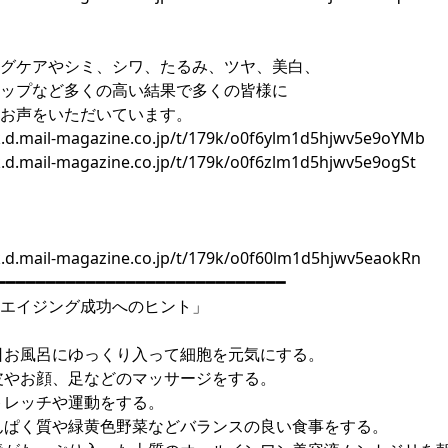
グケアやシミ、シワ、たるみ、ツヤ、美白、
ップなど多くの高い結果で多くの皆様に
お声をいただいています。
/k.d.mail-magazine.co.jp/t/179k/o0f6ylm1d5hjwv5e9oYMb
k.d.mail-magazine.co.jp/t/179k/o0f6zlm1d5hjwv5e9ogSt
/k.d.mail-magazine.co.jp/t/179k/o0f60lm1d5hjwv5eaokRn
━━━━━━━━━━━━━━━━━━━━━━━━━━━━━
エイジング成功へのヒント」
日お風呂にゆっくり入って細胞を元気にする。
皮やお顔、足などのマッサージをする。
トレッチや運動をする。
んぱく質や緑黄色野菜などバランスの良い食事をする。