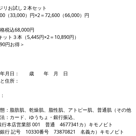
ジリお試し２本セット
00（33,000）円×2＝72,600（66,000）円
税込68,000円
ット３本（5,445円×2＝10,890円）
490円お得＞
生年月日： 歳 年 月 日
と住所：
：
状態：脂肪肌、乾燥肌、脂性肌、アトピー肌、普通肌（その他
法：カード、ゆうちょ・銀行振込、
y銀行本店営業部 001 普通 4677341カ）キモノビト
銀行 記号 10330番号 73870821 名義カ）キモノビト