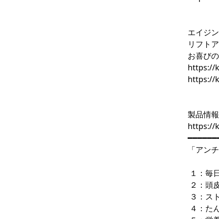
エイジン
リフトア
お喜びの
https:/
https://
製品情報
https:/
━━━━━━
「アンチ
１：毎
２：頭
３：ス
４：た