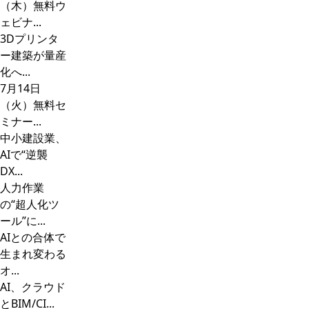
（木）無料ウ
ェビナ...
3Dプリンタ
ー建築が量産
化へ...
7月14日
（火）無料セ
ミナー...
中小建設業、
AIで“逆襲
DX...
人力作業
の“超人化ツ
ール”に...
AIとの合体で
生まれ変わる
オ...
AI、クラウド
とBIM/CI...