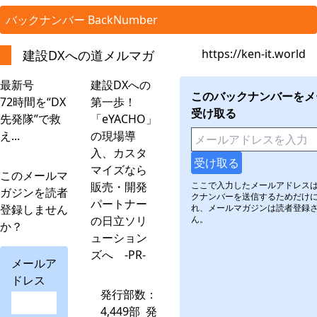
バックナンバー BackNumber
https://ken-it.world
建設DXへの道メルマガ
最新号
建設DXへの
このバックナンバーをメ
72時間を“DX
第一歩！
受け取る
先発隊”で救
「eYACHO」
え...
の現場導
入、カスタ
マイズなら
このメールマ
販売・開発
ここで入力したメールアドレス
ガジンを読者
クナンバーを送信するためだけ
パートナー
登録しません
れ、メールマガジンは読者登録
の日立ソリ
ん。
か？
ューション
ズへ -PR-
メールア
ドレス
発行部数：
4,449部 発