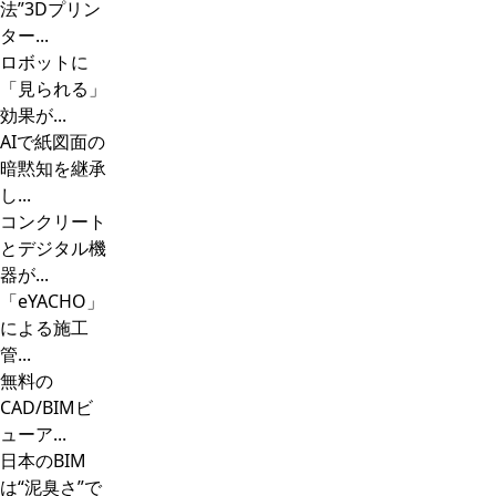
法”3Dプリン
ター...
ロボットに
「見られる」
効果が...
AIで紙図面の
暗黙知を継承
し...
コンクリート
とデジタル機
器が...
「eYACHO」
による施工
管...
無料の
CAD/BIMビ
ューア...
日本のBIM
は“泥臭さ”で