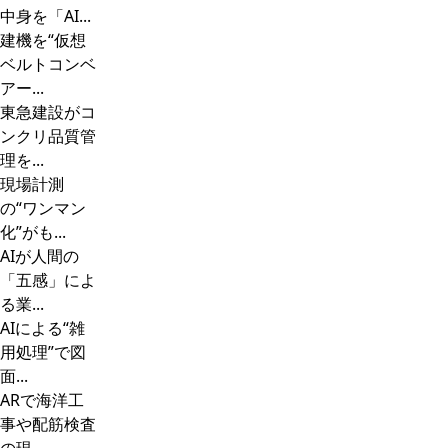
中身を「AI...
建機を“仮想
ベルトコンベ
アー...
東急建設がコ
ンクリ品質管
理を...
現場計測
の“ワンマン
化”がも...
AIが人間の
「五感」によ
る業...
AIによる“雑
用処理”で図
面...
ARで海洋工
事や配筋検査