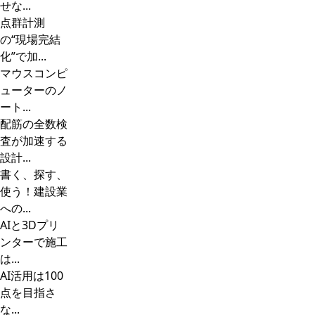
せな...
点群計測
の“現場完結
化”で加...
マウスコンピ
ューターのノ
ート...
配筋の全数検
査が加速する
設計...
書く、探す、
使う！建設業
への...
AIと3Dプリ
ンターで施工
は...
AI活用は100
点を目指さ
な...