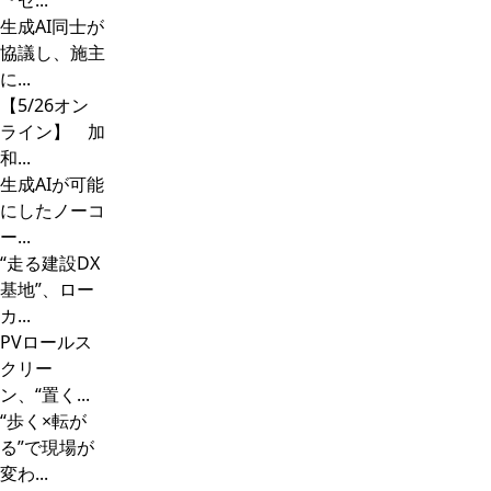
『ゼ...
生成AI同士が
協議し、施主
に...
【5/26オン
ライン】 加
和...
生成AIが可能
にしたノーコ
ー...
“走る建設DX
基地”、ロー
カ...
PVロールス
クリー
ン、“置く...
“歩く×転が
る”で現場が
変わ...