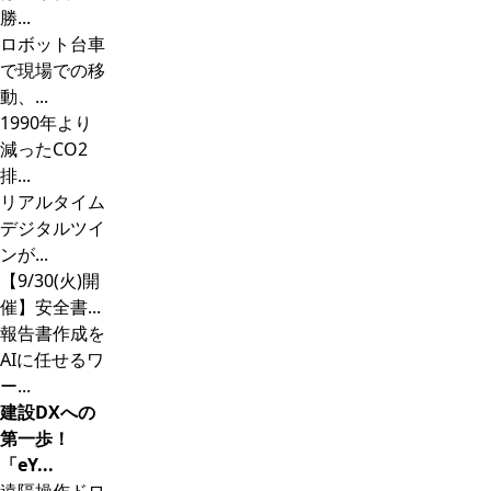
勝...
ロボット台車
で現場での移
動、...
1990年より
減ったCO2
排...
リアルタイム
デジタルツイ
ンが...
【9/30(火)開
催】安全書...
報告書作成を
AIに任せるワ
ー...
建設DXへの
第一歩！
「eY...