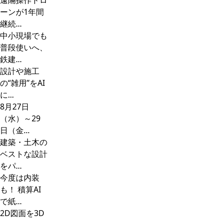
遠隔操作ドロ
ーンが1年間
継続...
中小現場でも
普段使いへ、
鉄建...
設計や施工
の“雑用”をAI
に...
8月27日
（水）～29
日（金...
建築・土木の
ベストな設計
をパ...
今度は内装
も！ 積算AI
で紙...
2D図面を3D