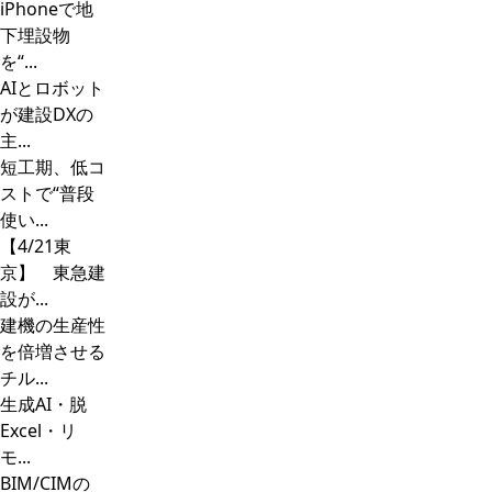
iPhoneで地
下埋設物
を“...
AIとロボット
が建設DXの
主...
短工期、低コ
ストで“普段
使い...
【4/21東
京】 東急建
設が...
建機の生産性
を倍増させる
チル...
生成AI・脱
Excel・リ
モ...
BIM/CIMの