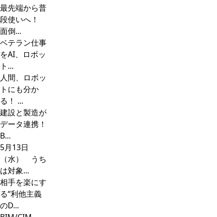
最先端から普
段使いへ！
面倒...
ベテラン仕事
をAI、ロボッ
ト...
人間、ロボッ
トにも分か
る！ ...
建設と製造が
データ連携！
B...
5月13日
（水） うち
は対象...
相手を楽にす
る“利他主義
のD...