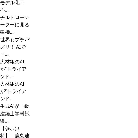
モデル化！
不...
チルトローテ
ーターに見る
建機...
世界もプチバ
ズリ！ AIで
ア...
大林組のAI
が“トライア
ンド...
大林組のAI
が“トライア
ンド...
生成AIが一級
建築士学科試
験...
【参加無
料】 鹿島建