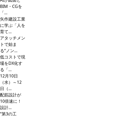
AIが図面と
BIM・CGを
「...
矢作建設工業
に学ぶ「人を
育て...
アタッチメン
トで始ま
る“ノン...
低コストで現
場をDX化す
る「...
12月10日
（水）～12
日（...
配筋設計が
10倍速に！
設計...
“第3の工