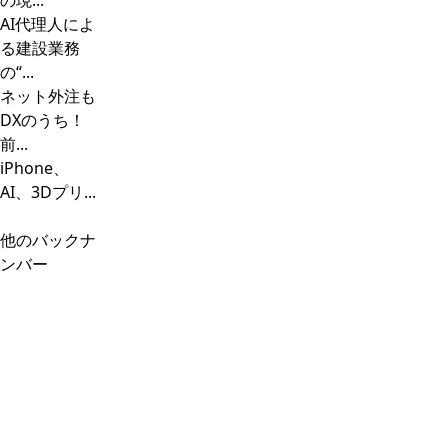
の現...
AI代理人によ
る建設業務
の“...
ネット外注も
DXのうち！
前...
iPhone、
AI、3Dプリ...
他のバックナ
ンバー