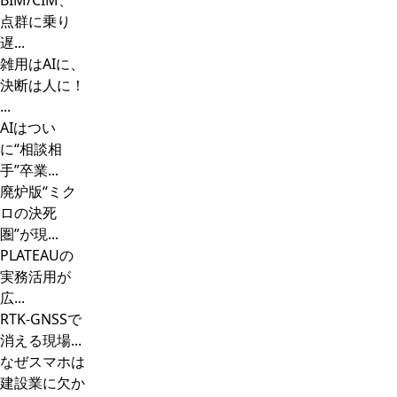
BIM/CIM、
点群に乗り
遅...
雑用はAIに、
決断は人に！
...
AIはつい
に“相談相
手”卒業...
廃炉版“ミク
ロの決死
圏”が現...
PLATEAUの
実務活用が
広...
RTK-GNSSで
消える現場...
なぜスマホは
建設業に欠か