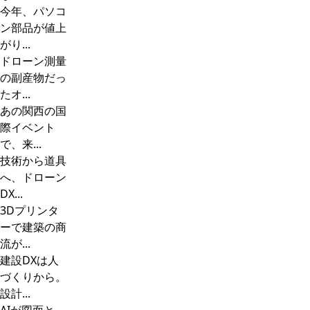
今年、パソコ
ン部品が値上
がり...
ドローン測量
の副産物だっ
たオ...
あの関西の国
際イベント
で、来...
技術から道具
へ、ドローン
DX...
3Dプリンタ
ーで建築の商
流が...
建設DXは人
づくりから。
設計...