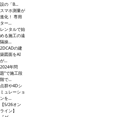
設の「B...
スマホ測量が
進化！ 専用
ター...
レンタルで始
める施工の遠
隔操...
2DCADの建
築図面をAI
が...
2024年問
題”で施工段
階で...
点群や4Dシ
ミュレーショ
ンを...
【5/26オン
ライン】