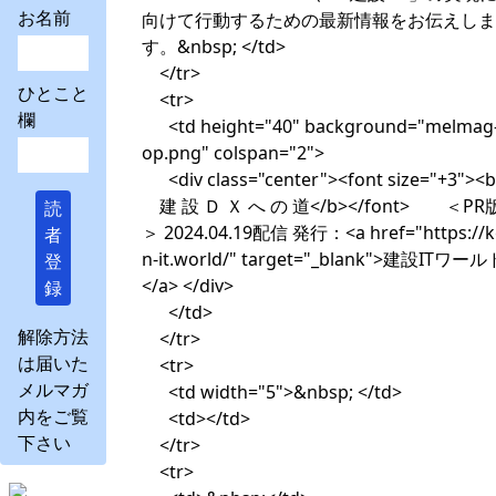
お名前
向けて行動するための最新情報をお伝えしま
す。&nbsp; </td>
</tr>
ひとこと
<tr>
欄
<td height="40" background="melmag-
op.png" colspan="2">
<div class="center"><font size="+3"><
建 設 Ｄ Ｘ へ の 道</b></font> ＜PR
読
＞ 2024.04.19配信 発行：<a href="https://k
者
n-it.world/" target="_blank">建設ITワール
登
</a> </div>
録
</td>
解除方法
</tr>
は届いた
<tr>
メルマガ
<td width="5">&nbsp; </td>
内をご覧
<td></td>
下さい
</tr>
<tr>