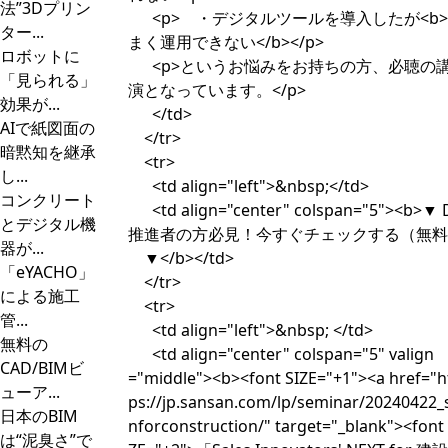
法”3Dプリン
<p> ・デジタルツールを導入したが<b
ター...
まく運用できない</b></p>
ロボットに
<p>というお悩みをお持ちの方、必聴の
「見られる」
演となっています。</p>
効果が...
</td>
AIで紙図面の
</tr>
暗黙知を継承
<tr>
し...
<td align="left">&nbsp;</td>
コンクリート
<td align="center" colspan="5"><b>▼ 
とデジタル機
推進者の方必見！今すぐチェックする（無料
器が...
▼</b></td>
「eYACHO」
</tr>
による施工
<tr>
管...
<td align="left">&nbsp; </td>
無料の
<td align="center" colspan="5" valign
CAD/BIMビ
="middle"><b><font SIZE="+1"><a href="h
ューア...
ps://jp.sansan.com/lp/seminar/20240422_s
日本のBIM
nforconstruction/" target="_blank"><font 
は“泥臭さ”で