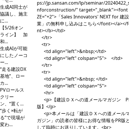
『ゼ...
ps://jp.sansan.com/lp/seminar/20240422_s
生成AI同士が
nforconstruction/" target="_blank"><font 
協議し、施主
ZE="+2">「Sales Innovators' NEXT for 建設
に...
業」の無料申し込みはこちら</font></a></f
【5/26オン
nt></b></td>
ライン】 加
</tr>
和...
<tr>
生成AIが可能
<td align="left">&nbsp;</td>
にしたノーコ
<td align="left" colspan="5"> </td>
ー...
</tr>
“走る建設DX
<tr>
基地”、ロー
<td align="left">&nbsp; </td>
カ...
<td align="left" colspan="5">
PVロールス
<hr>
クリー
<p>【建設ＤＸへの道メールマガジン P
ン、“置く...
版】</p>
“歩く×転が
<p>本メールは「建設ＤＸへの道メール
る”で現場が
ガジン」の読者の皆様にお得な情報をPR版
変わ...
して臨時にお送りしています。<br>