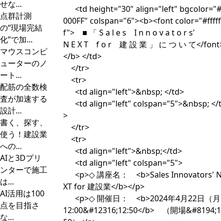
せな...
<td height="30" align="left" bgcolor="
点群計測
000FF" colspan="6"><b><font color="#fffff
の“現場完結
f"> ■ 「 S a l e s I n n o v a t o r s'
化”で加...
N E X T f o r 建 設 業 」 に つ い て</font
マウスコンピ
</b> </td>
ューターのノ
</tr>
ート...
<tr>
配筋の全数検
<td align="left">&nbsp; </td>
査が加速する
<td align="left" colspan="5">&nbsp; </
設計...
>
書く、探す、
</tr>
使う！建設業
<tr>
への...
<td align="left">&nbsp;</td>
AIと3Dプリ
<td align="left" colspan="5">
ンターで施工
<p>◇ 講座名： <b>Sales Innovators' 
は...
XT for 建設業</b></p>
AI活用は100
<p>◇ 開催日： <b>2024年4月22日（
点を目指さ
12:00&#12316;12:50</b> （開場&#8194;1
な...