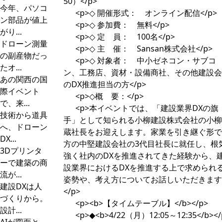
50）</p>
今年、パソコ
<p>◇ 開催形式： オンライン配信</p>
ン部品が値上
<p>◇ 参加費： 無料</p>
がり...
<p>◇ 定 員： 100名</p>
ドローン測量
<p>◇ 主 催： Sansan株式会社</p>
の副産物だっ
<p>◇ 対象者： 中小ゼネコン・サブコ
たオ...
ン、工務店、資材・設備商社、その他建設会
あの関西の国
のDX推進担当の方</p>
際イベント
<p>◇概 要：</p>
で、来...
<p>本イベントでは、「建設業界DXの旗
技術から道具
手」として知られる小柳建設株式会社の小柳
へ、ドローン
蔵社長をお迎えします。家業を引き継ぐ形で
DX...
方の中堅建設会社の3代目社長に就任し、根
3Dプリンタ
強く社内のDXを推進されてきた経験から、
ーで建築の商
設業界におけるDXを推進する上で求められ
流が...
姿勢や、考え方についてお話しいただきます
建設DXは人
</p>
づくりから。
<p><b>【タイムテーブル】</b></p>
設計...
<p>◆<b>4/22（月）12:05～12:35</b></