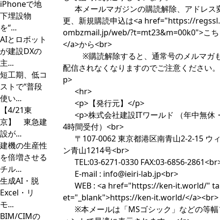
iPhoneで地
本メールマガジンの購読解除、アドレス
下埋設物
更、新規購読申込は<a href="https://regssl.
を“...
ombzmail.jp/web/?t=mt23&m=00k0">こ
AIとロボット
</a>から<br>
が建設DXの
※購読解除すると、通常号のメルマガ
主...
配信されなくなりますのでご注意ください。<
短工期、低コ
p>
ストで“普段
<hr>
使い...
<p>【発行元】</p>
【4/21東
<p>株式会社建設ITワールド （年中無休
京】 東急建
4時間受付）<br>
設が...
〒107-0062 東京都港区南青山2-2-15 ウ
建機の生産性
ン青山1214号<br>
を倍増させる
TEL:03-6271-0330 FAX:03-6856-2861<br
チル...
E-mail :
info@ieiri-lab.jp
<br>
生成AI・脱
WEB : <a href="https://ken-it.world/" ta
Excel・リ
et="_blank">https://ken-it.world/</a><br>
モ...
※本メールは「MSゴシック」などの等幅
BIM/CIMの