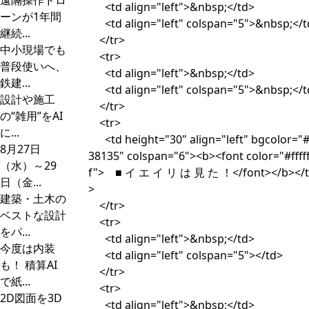
遠隔操作ドロ
<td align="left">&nbsp;</td>
ーンが1年間
<td align="left" colspan="5">&nbsp;</t
継続...
</tr>
中小現場でも
<tr>
普段使いへ、
<td align="left">&nbsp;</td>
鉄建...
<td align="left" colspan="5">&nbsp;</t
設計や施工
</tr>
の“雑用”をAI
<tr>
に...
<td height="30" align="left" bgcolor="
8月27日
38135" colspan="6"><b><font color="#ffff
（水）～29
f"> ■ イ エ イ リ は 見 た ！</font></b></
日（金...
>
建築・土木の
</tr>
ベストな設計
<tr>
をパ...
<td align="left">&nbsp;</td>
今度は内装
<td align="left" colspan="5"></td>
も！ 積算AI
</tr>
で紙...
<tr>
2D図面を3D
<td align="left">&nbsp;</td>