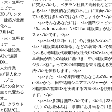
（木）無料ウ
に突入</b>し、ベテラン社員の高齢化など
ェビナ...
よる<b>「慢性的な労働力不足」に直面</b
3Dプリンタ
ている方は多いのではないでしょうか？</p
ー建築が量産
<p>そんなあなたには、<b>無料ウェビ
化へ...
「Sales Innovators' NEXT for 建設業」が
7月14日
スメ</b>です。</p>
（火）無料セ
<p><b>4月22日（月）のお昼休み</b>に
ミナー...
<b>「建設業界DX革命」などの著書</b>で
中小建設業、
られる小柳建設代表取締役社長CEOの<b>小
AIで“逆襲
卓蔵氏が自らの経験に基づき、中小建設業が
DX...
ジタル化によって2024年問題を乗り越える
人力作業
法</b>を伝授します。</p>
の“超人化ツ
<p>また、<b>名刺管理でおなじみのSans
ール”に...
n</b>から、田中祐輔シニアマネジャーが、
AIとの合体で
>建設業の営業DXを実現する方法</b>を説
生まれ変わる
ます。</p>
オ...
<p><b>参加は無料</b>です。<b>4月22
AI、クラウド
（月）のお昼休みは、事前にお弁当をご用意
とBIM/CI...