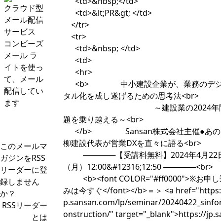
<td>&nbsp;</td>
クラウド型
<td>&lt;PR&gt; </td>
メール配信
</tr>
サービス
<tr>
コンビーズ
<td>&nbsp; </td>
メール ラ
<td>
イトを使っ
<hr>
て、メール
<b> 中小建設企業が、業務のデ
配信してい
タル化を成し遂げるための思考法<br>
ます
～建設業の2024年
題を乗り越える～<br>
</b> Sansan株式会社主催●あの
柳建設代表が営業DXを直々に語る<br>
このメールマ
──────【受講料無料】2024年4月22
ガジンをRSS
（月）12:00&#12316;12:50 ──────<br>
リーダーに登
<b><font COLOR="#ff0000">※お申
録しません
みは今すぐ</font></b>＝＞ <a href="https:/
か？
p.sansan.com/lp/seminar/20240422_sinfo
RSSリーダー
onstruction/" target="_blank">https://jp.s
とは