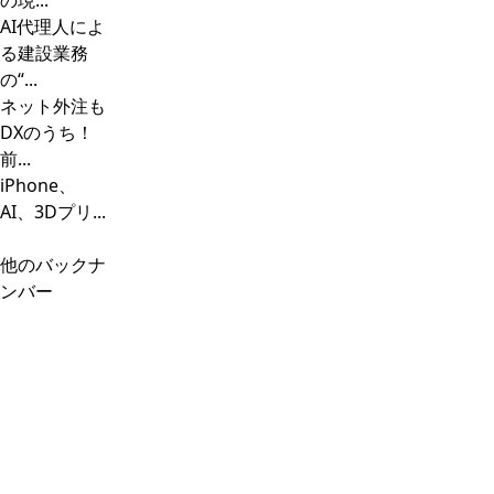
の現...
AI代理人によ
る建設業務
の“...
ネット外注も
DXのうち！
前...
iPhone、
AI、3Dプリ...
他のバックナ
ンバー