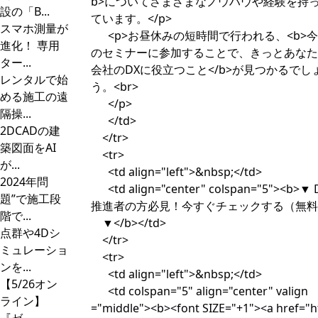
b>についてさまざまなノウハウや経験を持
設の「B...
ています。</p>
スマホ測量が
<p>お昼休みの短時間で行われる、<b>
進化！ 専用
のセミナーに参加することで、きっとあなた
ター...
会社のDXに役立つこと</b>が見つかるでし
レンタルで始
う。<br>
める施工の遠
</p>
隔操...
</td>
2DCADの建
</tr>
築図面をAI
<tr>
が...
<td align="left">&nbsp;</td>
2024年問
<td align="center" colspan="5"><b>▼ 
題”で施工段
推進者の方必見！今すぐチェックする（無料
階で...
▼</b></td>
点群や4Dシ
</tr>
ミュレーショ
<tr>
ンを...
<td align="left">&nbsp;</td>
【5/26オン
<td colspan="5" align="center" valign
ライン】
="middle"><b><font SIZE="+1"><a href="h