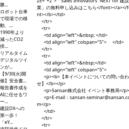
ZE="+2">「Sales Innovators' NEXT for 建設
勝...
業」の無料申し込みはこちら</font></a></f
ロボット台車
nt></b></td>
で現場での移
</tr>
動、...
<tr>
1990年より
<td align="left">&nbsp; </td>
減ったCO2
<td align="left" colspan="5"> </td>
排...
</tr>
リアルタイム
<tr>
デジタルツイ
<td align="left">&nbsp;</td>
ンが...
<td align="left" colspan="5">
【9/30(火)開
<p><b>【本イベントについての問い合わ
催】安全書...
せ】</b></p>
報告書作成を
<p>Sansan株式会社 イベント事務局</p
AIに任せるワ
<p>E-mail：
sansan-seminar@sansan.c
ー...
m
</p>
建設DXへの
</td>
第一歩！
</tr>
「eY...
<tr>