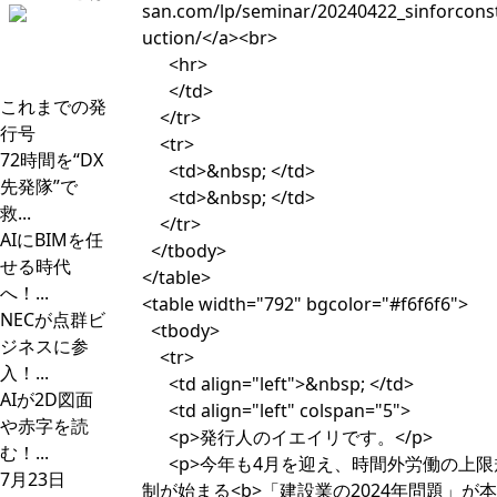
san.com/lp/seminar/20240422_sinforcons
uction/</a><br>
<hr>
</td>
これまでの発
</tr>
行号
<tr>
72時間を“DX
<td>&nbsp; </td>
先発隊”で
<td>&nbsp; </td>
救...
</tr>
AIにBIMを任
</tbody>
せる時代
</table>
へ！...
<table width="792" bgcolor="#f6f6f6">
NECが点群ビ
<tbody>
ジネスに参
<tr>
入！...
<td align="left">&nbsp; </td>
AIが2D図面
<td align="left" colspan="5">
や赤字を読
<p>発行人のイエイリです。</p>
む！...
<p>今年も4月を迎え、時間外労働の上限
7月23日
制が始まる<b>「建設業の2024年問題」が