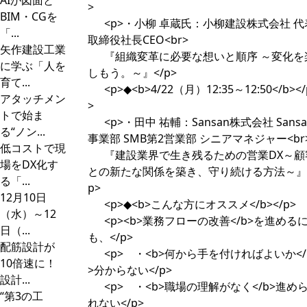
AIが図面と
>
BIM・CGを
<p>・小柳 卓蔵氏：小柳建設株式会社 代
「...
取締役社長CEO<br>
矢作建設工業
『組織変革に必要な想いと順序 ～変化を
に学ぶ「人を
しもう。～』</p>
育て...
<p>◆<b>4/22（月）12:35～12:50</b></
アタッチメン
>
トで始ま
<p>・田中 祐輔：Sansan株式会社 Sansa
る“ノン...
事業部 SMB第2営業部 シニアマネジャー<br
低コストで現
『建設業界で生き残るための営業DX～顧
場をDX化す
との新たな関係を築き、守り続ける方法～』<
る「...
p>
12月10日
<p>◆<b>こんな方にオススメ</b></p>
（水）～12
<p><b>業務フローの改善</b>を進める
日（...
も、</p>
配筋設計が
<p> ・<b>何から手を付ければよいか</
10倍速に！
>分からない</p>
設計...
<p> ・<b>職場の理解がなく</b>進め
“第3の工
れない</p>