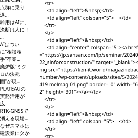
BIM/CIM、
<tr>
点群に乗り
<td align="left">&nbsp;</td>
遅...
<td align="left" colspan="5"> </td>
雑用はAIに、
</tr>
決断は人に！
<tr>
...
<td align="left">&nbsp;</td>
AIはつい
<td align="center" colspan="5"><a href
に“相談相
="https://jp.sansan.com/lp/seminar/2024
手”卒業...
22_sinforconstruction/" target="_blank"><
廃炉版“ミク
mg src="https://ken-it.world/magazineba
ロの決死
number/wp-content/uploads/sites/5/2024
圏”が現...
419-melmag-01.png" border="0" width="6
PLATEAUの
2" height="301"></a></td>
実務活用が
</tr>
広...
<tr>
RTK-GNSSで
<td align="left">&nbsp;</td>
消える現場...
<td align="left" colspan="5"> </td>
なぜスマホは
</tr>
建設業に欠か
<tr>