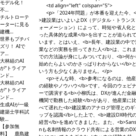
モデル化！
<td align="left" colspan="5">
不...
<p>「2024年問題」が本番を迎えた今、<
チルトローテ
>建設業はいよいよDX（デジタル・トランス
ーターに見る
ォーメーション）によって、時短や省人化と
建機...
った具体的な成果</b>を出すことが迫られ
世界もプチバ
います。とはいえ、<b>長年、建設業の中で
ズリ！ AIで
業などの実務を担ってきた人</b>は、これ
ア...
での方法論が身にしみついており、<b>何か
大林組のAI
始めたらよいのかさっぱりわからない</b>
が“トライア
いう方も少なくありません。</p>
ンド...
<p>そんな時、<b>参考になるのは、他
大林組のAI
の経験やノウハウ</b>です。今回のウェビ
が“トライア
ーで講演する<b>小柳氏は、DXが進んだ金
ンド...
機関で勤務した経験</b>があり、他産業に
生成AIが一級
べて遅れた<b>建設業のアナログ管理とのギ
建築士学科試
ップを認識</b>した上で、<b>建設DX時代
験...
経営</b>を進めてきました。また、<b>Sans
【参加無
nも名刺情報のクラウド共有による営業のDX<
料】 鹿島建