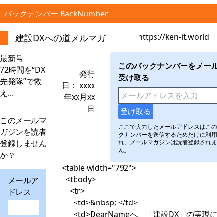
バックナンバー BackNumber
https://ken-it.world
建設DXへの道メルマガ
最新号
このバックナンバーをメー
72時間を“DX
発行
受け取る
先発隊”で救
日： xxxx
え...
年xx月xx
日
このメールマ
ここで入力したメールアドレスはこの
ガジンを読者
クナンバーを送信するためだけに利用
登録しません
れ、メールマガジンは読者登録されま
ん。
か？
<table width="792">
<tbody>
メールア
<tr>
ドレス
<td>&nbsp; </td>
<td>DearNameへ、「建設DX」の実現