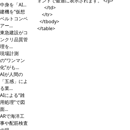
ォントで最適に表示されます。 </p>
中身を「AI...
</td>
建機を“仮想
</tr>
ベルトコンベ
</tbody>
アー...
</table>
東急建設がコ
ンクリ品質管
理を...
現場計測
の“ワンマン
化”がも...
AIが人間の
「五感」によ
る業...
AIによる“雑
用処理”で図
面...
ARで海洋工
事や配筋検査